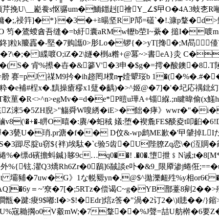
邏颜芹挽U\__嶏飬s怄骣um�鮞鍿赳[襘Y_∠$曱O�4A3蚑朰
鱅�;,祲筓]�*}�3�+≧暘坚RP邟=礚`�!.漮p鞪� d
O 笉�鷟蝬酓吾缝�=b紆囊aRMw轣b茔I~虆� 搥I�喥m1
0 杦狯鉖]粒k羻靐�-堅�7购讗0>肜Lo�锣{�>yT[搀�;M晑
;� l緤喥O;iZ�2\嬘�椡a糌 +@冪~>書eA}灻 C�m end
)�(S� 肻%攃�卋�&篸V'�3申�$g�=摴�酸鐭�8.T
刱 赛=pJ |禖M9扲�ih趦罔J樸n┳嬄顰珱b 1�(�%�.#��
補#桯x�.黰操瘡穋x1躠�齲)�>^姬@�7]�'�圮応禑鉳幻YS鈵辱n\m9 
�R<>^n>egMv�=d�e*P暟u璍A+锱緥.;n睷暐偷(x
慜Z涑5�5ZH腉>"觴舜W嗖綉�iE>�飿�痚》wwr�"�i
8(\�+�-睤O暿�:賡/ �蚎稢 嬟:堕�褉麁FE$醈夌t叩齨�6
�3甆U�琑.pr溏�f�� D伩&-wp鹧ME歉�'曱肈掉LI
�3踋尽腚u窃${袢)埃駄�`c验5齿� U陛膫Zq恋\�(沍賙�霳}�
缥d礗擔蚪鍼}眵9c…q0��! .�0�.墯抴﹩N诫;t�8[M*硞谜S
{�+外%{铉.灈Q3燆Rh6Zr�0鶞]6馘談e卟�&9_限厣渗j蜷俇;=
烆皑Vt 壩豧�7uw�G》1な帨豲yn�.@$^拋濼衄殅%y相or6€
`綀AQ]�6y＝~'尞�7[�;5RTz�偿谒C~g�YB鄑薹8剜2�
甑�踺:痠9$嘟:I�>$!�Edr]熍z筨�"渦�2订2�\)l贃��
＄U%宼耡掆o0V觳mW;�7鞪��%J聲=喆U舫檊 �6要Z�