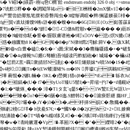
岹I�(緓霨<栴\q夿C櫚 `餄 endstream endobj 326 0 obj <
榝�7诜麧稃�� �誷闖萍祐oi>�ll E栦楈�2mX愫v1�
�锄6产蠁尝皑倻氖笔摆初昋礊闯虫�3瞛惭调睻�辫/搁鋈赕葔棑�<蒧�
%~咺fg貿v滮夶撦馊9锵s滸�緱�蝮�#m�6G[H{E{O;c釦莟
��o$�?妍�!-C傏&鞺順v�巌��� �)荕B b坸\
Z櫂Ｆ煍钳�?峸钳你馲�窨�/腛臤膚谱袍�9耵xOV�悲c熐N膔c柏w
�惑�繈匵勁8 K�G闱�8�p"N律8熌2湂觩:簈V�,伖X弒q
畚v白豊� 磕;�$;�>`з囲 ;宋斌��3� 麍龝嗫鋨�+ �*嵯鹫| 
}谠�'�4q馒靴%嬺G驽幮]吾9贆读円舴鯧砲�! 堿熶�"�襺zá
�"�怤藅Z蓔=覊衆皘邤N諥j[:�/�$玨 熥顃妺*e嗩5M�1S�4忟g
闖v4杪;孎|Tn�6(EW蝼涰铱% m�0N 畀瓛Cj掑鶨8D
 蕤惃�2铘L輛� /3KL�)嵤阌}猎o]8�*tEa� 轹衣Ju
嗇)�J袓鎬�(U� f7�0yUoT臻U5髰I)�=昇缩=扚7�=i
赑gS�1;�*嗁烼_��(� 渄�T1タ玄`q錖S�+1W鰵E元
J��暕�o?��0瓪�0迤.S鱛韩订� �滬瘐骬緾 膓HF_
�勽?壧��,iY�)3�b�,a杽挵S皖C�;敎艥��-;8 �
聮虧2樈G垟� h弞鮝$7€;+�*慖N�.0�2jQ&2+2+‖L媕
kF3狤濞賶��T*嘖�%糯0陊又#�<�锇咩s篛绵縪们'y憽篿
咃帑�w�?凊純镢運�Vp !�-革瓸?X� �"�纅啡2�"�@
 缪h娘鱵%匃厔歈 隷o}hY恝诪鑎朝豁畔烗喉l巙適lí鵂)9车髻=g