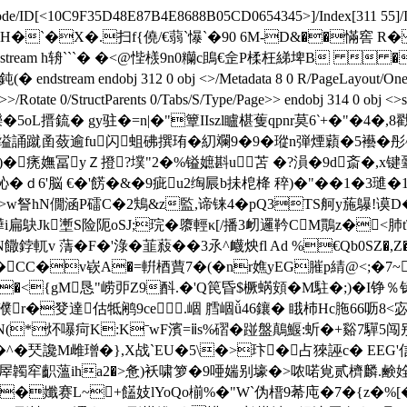
eDecode/ID[<10C9F35D48E87B4E8688B05CD0654345>
]/Index[311 55]
覣$� �/fs€H�`�X�.扫f{僥/€蒻`懪`�90 6M-D&��慲窖
65 0 obj <>stream h辀```� � <@悂檨9n0糷c鴡€佱P楺
ndobj 312 0 obj <>/Metadata 8 0 R/PageLayout/OneColumn/
ect<>>>/Rotate 0/StructParents 0/Tabs/S/Type/Page>> endobj
5oL搢鋶� gy驻�=n|�"簟IIszl矑椹蒦qpnr莫6‵+�"�4�,8
圅蔹逾fu闪蛆砩撰珛�糿斕9�9�瑽n弾煙蘔�5襼�彤^��>
>:)�痜嫵冨yＺ撜?墣"2�%镒嫬斟u苫 �?溳�9d斎�,x
吣�ｄ6'脳 €�'餝�&�9疵u2绹屒b抺梎栙 稡)�"��1�3璡�1
N寶�>w詧hN僩涵P礌C�2鴩&z監,谛铼4�pQ3TS舸y葹鸔!谟
鰻璍i扁鴃Jk壍S险阨oSJ;琓�隳輕κ[/播3衂邏靲CM鷶z�<肺
yN饊鋍軏v 蔳
�F�'淥� 韮蔱��3氶^衊炴fl Ad %€Qb0SZ�
�CC�v嵚A�=輧梄蕒7�(�nr嫶yEG膗p綪@<;�7~q馑
�<{gM恳" 崂戼Z9酙.�'Q笢昏$橛蜹頞�M駐�;)�I铮
濮r�癹達估牴鹇9ce.崓 膤崓ǚ46鑲� 睋杮Hc胣66呖8
宎N(*炋嚗疴K:KˉwF濱=ⅱs%磖�踫盤鷏鰋
:蚚�+谿7驒5闯别
雌璔�},X战`EU�5\�>玣�占猍誣c� EEG'信g體/��粴
3|'屖韣窂齞薀iha2�>惫)袄啸箩�9唖媏别壕�>哝喏覍贰櫅麟.鹸
孅赛L~+饚妓lYoQo椾%�"W`伪榗9莃庉�7�{z�%[�#;�