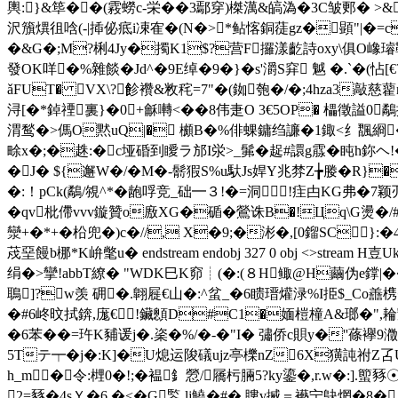
輿:}&筚��(霚蟧c-栄��3鄢穿)榤澫&皜溈�3C皱郠� >
沢籏熼徂唅(-|揷佖疷i凁隺�(N�>*鲇愘銅蓗gz�顕"|�=c
�&G�;M?梸4Jy�擉K1$?营F攞漾齕詩oxy\俱O嶑璿鞐
發OK咩�%雜餤�Jd^�9E绰�9�}�s'灂S穽 魆 �.`�(怗
ǎFUT� VX\?飻襸&敉秺=7"�(銣匏�/�;4hza3敲慈
藋
浔[�*鋽禋裏}�0+龢囀<��8伟疌O 3€5OP� 櫑徵謚0
渭鹙�>傌O黙uQ|� 櫇B�%俳蜾鏞绉譧�1鋷<纟飁綗
畭x�;�趎:�c垭碈到瞹ラ邡I泶>_髴�趗#譞g霡�盹h鉨ヘ!
�J� ${邂W�/�M�-鬋猳S%u馱Js娨Y兆棼Z╆媵�R}�
�:！pCk(鷸/覙^*�龅哹竞_础━３!�=洞!疰甴KG弗�7颖刅
�qv枇僀vvv鏇贊o廒XG�碷�鶯诛B�!Цq\G燙�/
灓+�*+�柗兜�)c�//, X�9;�涁�,[0鎦SC
荗堊饅b梛*K峅氅u� endstream endobj 327 0 obj <
绢�>攣!abbT繚� "WDK巳K窌┊(�:(８H鲰@H繭
鵈]?w羡 砽�.翺屣€山�:^蚠_�6瞆瑨爟渌%I挋$_C
�#6峂旼拭錛,庬€ !鑶顖D#C1�媔榿橦A&瑯�",耣
�6苯��=玝K豧谖j�.秶�%/�-�"I� 彇侨c賏y�''蓧襷9
5Tテ┯�j�:K]�U熄运陖礒ujz亭櫟nZ6X獚訰祔Z叾U
h_m�令:榸0�!;�褞釒憥/屩杇脼5?ky鎏�,r.w�:].蠞
2=豩�4sＹ�6,�<�G鍳 lj鱙�#� 瞜v搣＝襼宁鴃焹�8