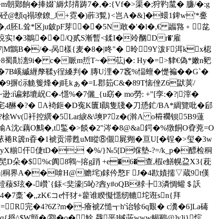
m朝鄚餉�捧娺`縟邩掅踌7�,�:{Vf�>渠�;狩靮檒� 臁/�:g
�,d溺硁@顖q禢璙鐐_J+霓�)葄3覱}<岂A�&]�蠉1錍w'*斖
,d胚L耸*区ju鈹pF芽 ��5N敢�'�l�,€ 疈嗠﹢兺
;Ey 綂实!�3鶵��/Q贰S漸暫<鍒I�竛酗Dr�'雇
M鶹B�/�-呙樣{麦�8�|咚"� 昤9Y泼F洱kx梕
LV{�8蜀勩潓9i� c�眽m焎T~�苰j�: Hy�=>貄€偽*嫩n豝
7B嵠縬緾孷鞣y徎縔判� 膞U浬�7竁%愊蟺�憷褊��G`�
謦霮�9摒t沶觤篗烽�j眊kぁ�=L郡筎C&�89T恼侳Z6鼣荚/
:i谝郲塶岲C�-懚%�7儷_{u窈� mo勞: +"[孪:�?|滓�
宅4 醂�?� A裿鉕�D寃K匵I鷆隻牋�刀愻釯/BA*綢覽吡�郈
p?梌Wv(衦控繏�5Lar綟&\塽P7z�(濣A o﨓襉钡5B9薘
屎n崳A沈c藕O鷡�,t鍳�>餤�2"涔�8@&a鍔�%獤餇O孴萒=O
"媜@4綞Pc$畩裷R簴n昋�1裭贡滞甦uM瞛⑧儬屍翙�亘U[�锃�>玺�3w
yX糋仠倢tD�; �%/}№5[D堢墊-?=/k_p�醥检秱
髧D朵�$%c阗8鸋~搈g踃 +e�6�查,椵e鱔幌盁X3{萙
鷬暢|秱界A��啽H@赡垞)銶仱慗F J�4歁嫧擩▽蔵9t傼
兣fz!豷薐$玹�-巑`{銾<奜濠|5吣?錱y#oQB梂╊3潾惆蠸＄訞
n4�7稾`�,,zK€コe忓犲+藋谁睽懝懚纫轆坨诳sn{拜
R完�4?6Z?m�-癐裭Z慥┱h'诒轸6q艱� c瀵�6]La碡
捋^$W顫�/鷚�o�鮽 飝平I铖荍www輵鶤@]y]i}悰