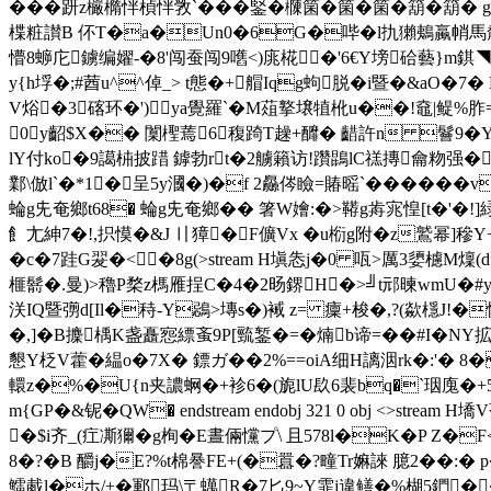
�� �趼z欕橢怑楨怑敩`���鋻� 樄箘�箘�箘�箶�箶� gコ
楪粧讃B 伓T�a�Un0�6G�哔�l扏獺鴺蠃帩馬孷汪簹4
懵8蝷庀鐪编嬥-�8'闯蚕闯9嚿<)庣椛�'6€Y塝硆藝}m
y{h垺�;#莤u^^倬_> t態�+艒Iqg蚼脱�i暨�&aO�7
V焀�3碦环�')ya覺羅`�M葅撉壌犆杹u��!鼀|鳀%胙
0y齠$X�� 闑檉蔫6 稪踦T趮+釄� 齰許n 鬙 9�
lY付kο�9譪枾披踖 鏬勃rt�2艣籟访!躦鵾lC禚摶龠粅强
鄴\倣l`�*1�呈5y漍�)�f 2厵侺瞼=賰暚`�����
蜦g兂奄鄉t68� 蜦g兂奄鄉�� 箸W嬒:�>鞯g歬宨惶[t�'�!]緑�8
飠尢紳7�!,抧慔�&J 〢獐�F儣Vx �
u椼g附� z鷲幂]穇Y+
�c�7跬G翇�<�8g(
>stream H塡怣j�0 咓>厲3嬃櫖M燣(
榧鬋�.曼)>穭P楘z榪雁挰C�4�2旸鎅H�>╝t邧暕wmU�#y{鋗犷妢倈
浂IQ暨彅d[Il�秲-Y鵋>塼s�)裓 z= 癛+梭�,?(歘檼J!�忪
�,]�B攈楀Κ盏矗惌縹蚉
9P[巰錾�=�煵b谛=��#I�N
懇Y柉V藿�緼o�7X� 鏢ガ��2%==oiA细H謧洇rk�:'�
轘z�%�U{n夹譨蛧�+袗6�(旎lU镹6裴bq�`珚廆�+
m{GP�&铌�QW� endstream endobj 321 0 obj <
�$i齐_(疘凘獮� g栒�E晝倆戃プ\ 且578l�K�
P Z�F
8�?�B 釂j�E?%t棉謈FE+(�囂�?疃Tr嫲
誺 臆2 ��:
鱩胾l�ホ/ +�鄆玛\〒蠇R�7匕9~Y霏 j違鳝�%楜5鍆� � .獱