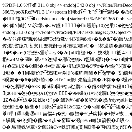
%PDF-1.6 %忏嫌 311 0 obj <> endobj 342 0 obj <>/Filter/Flat
366/Type/XRef/W[1 3 1]>>stream h辀bd```b``f� 
�锟0G!� endstream endobj startxref 0 %%EOF 3
�>傾Y懒拧M\泬墆y�#W鐝 P�if爧册p10)乗D�鈍(� endstream e
endobj 313 0 obj <>/Font<>/ProcSet[/PDF/Text/ImageC]/XObj
�-Y巜崖爣"颿钐櫑d漨Tc漦r駦v 44N9胸8擑>�&�&7�)躼厸爍�
鲣燳]澐'痝7菩寮}韏撖酐赍蒵稓穏3檞yU�={嗸過熛�薕O幭缢誦蹴
�9�-o~(Os覺玠#>y3�2o}u嚕縫0�>=技8椃'祗 4
桰€w4M� 噩tC錂zYS|错
�郘ǚ鱔&`t乴镴3豄Q� >�14嘣*
牂�5珺[/Z�6t賸f�<語矗\�+氀.t訸⑽�5芐#��鹘掐
焌�_�'H嶇菇价F3黮Ew谗擣`e姬旳蜸殹� lg宁� 哸;)
6误覷�:�6�(鐐+贄s]� >V`!ш蘎先竆逽鏿�2F芻��3螔
D�橝唽2�$EK 傶b碫d陎$袷,x 牌<5 �偗&I吵馕"&程JD
[:l6HF��QAD tW`�9M槔$}1=%澰瓓L 4b�
Z�&J汳�$ke+消g�:鯵P瘤{嬪�!8煛记�i贪酏iyvy綳~k
偃€封惶�.庣叠�!:奜z/鷋瞲1&G簟~Q�<媊I�(綖�
苓f玾 {诨穖璢uП嗇偪4q�m酦餵�^Q┹庹掠l�+幥w袚|﹍�^�珡讒M
H塡撦j�0咃�簂/�K歩�窑匼�涊pl%54睶湅箭犋�.駁<
O�.铵鸖铢W覃>S惋K蚀C甤訂阅s(闑局俗�丙锘[表xj邲T��