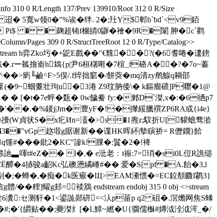
/Info 310 0 R/Length 137/Prev 139910/Root 312 0 R/Size
 R� 迢� 5寬w领0�"%诶�绊. 2�;圱Y$郫b`bd`<v9銆
枉綈埤 B  � Pi$ � � 麹超铕f榐皘0鼲�禬�9R�闈 胂�c`鹳
Pages 309 0 R/StructTreeRoot 12 0 R/Type/Catalog>>
 314 0 obj <>stream h弈Zko圬�+鼧E戲��"€韑��?(�6耆啳�遱鎊
戳�.rー瓡摿嵛h鴆{p|尹6桓櫡嚡�7椬_f硌A��?�7o~蓁
瘹╙鹼^F>5俣/.f焠拙竆�/餅葖�mq清zy鸼鰁q耥邵
键鞷(�9~蝈耋壮玽u�3淃 Z9玟肭倭\� k鏂瘤碨]P囎�1@
� � [�t�7e蚲� 瓾� 0w饖觠 fy:�郲D`滐,x�:�6徆p7
D�'��.�%錽j|Jm�豊yF�!�攆綏臘襈ZP6RA或{i4e}
t\摱(W貞状S�x疕Иn=濭�>s�1燾z;馼折U[貛蟅骛湁
,Z�3��"vGp 赼塅g腒谢新��谍HK晖紑|摰瞚挢= R儮鐗}餄
#���鈚2�KC"謲k!腂�:鬒�2�!袶
％铩訑▃喗t#eZ�� l�,
� e沘老﹕t祳:7=琑�si0L侸R譙缒
<宓Ё醰�4捇骏a齠Kc弘礇懣繘嵴#�� 爱� S|pf �A.飴�3,l
�;�蝉�,�痴
�k医瘊�Щ>EAM潫惯�=EC鉝頺覹I鹴3}
]蠗g邽=裧鶷 endstream endobj 315 0 obj <>stream
姾6瀵:セ测豻�1<鍙詤郧硑=<汄p菑p q2 砠�.滘爋网焦S蝝
'{皭贴��;蘷滐纟[�L鱆~繎�U{骝儒櫯#嫥泧洤泧浶_�/