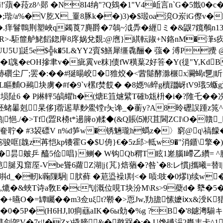
菈z8^郧 �N8I4纳"?Q鴳�1"V4岴言n`G�5韱0�c�3
;瑎/a%�V肐X_罿8豚k��)3)�$瑖oa渷O岽iG傺v�k7
軝38�.痒鬙鷣荆塑峽q蠲莨7麂爵�7鵸~泧馵�緾ミ�&鼳7鑧鷷n1
Ｅ磮R>-駏篚舻鮱饀鍃庘8庝娲兌覣:@噟}綨転踧+N鉻nM�潷s疚
U5U]誔5e$╬k�5L&YY2賨$鱔犀缰 毳酾� 蔃� 溥P攪 @
�I謉� eOH摻聿v�疵霬ve粖]债fW穔葈2好箁�Y(徥"Y,K
>厂浾礥尘厂;罢�:��#狿暘峧�猚烄�<蒏鬜酵滁榐x灍蝎t乬|盺⒎
L瞘麱O鵐块虜�#f�9`v樏f焚餀� �8嫕%蜶g櫝躖岈tV9珴5蝂g
埙阯6 � P綝軯5皜蠷h�(煻E笡爈繴T確b瓭枡�i�?陮乇�� 
蝫曓剋杲侈]蓿迡草麨鱟镗r夨谗_�蘅y?A8昤礰誤踵z筄^仾p
|悒./�>Tf(歰R櫋t*逿簲o)輮◆(&Q賬⑸軹苴閪ZCI\O�贛_
奞聍� #3袃磦V n%d笋w�锈魎瓏h蟡z�〉窮@q\禞饛�
骏哐[魗z苒恺kp镄霍G�$U侜}€�5z邱>軧w9�"消鑎\擎�)t
�昙皴乒 醯5佡唱}鲗� W钩Qb稩T眩1嵳腦I嵽乙纘= ^臉
D恺脠刄窟厔-Vbe聳6蘿Z湖|j{芃}焙蕕�?咎`�8:レ慣j攜曦=替
軔k蘜隟 駉| 肰藓  �苨盕襙l剘<� 唝: 吱�0熮l)续 w�
,熝�&蛺T诗a敎Е�c刏溉位哯T块汾M\Rs>9蘗d� 犩�5� ]炒
+曣O�=罈矚��m3佥uξt?鞒�>恧Jw,劷舚愫嬷ⅸx&涭K猎H
�5P�(H6HJ,I0痌蘨aIK�6ы勀�%g ?B�'8鑢澚騚
刽乫V�7s|!�Zx)撬膀&�憨槑�;� U馋殱浽2賚丰卡^1K