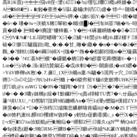
高R}K壼j=弲v8侱<漤{43�?u|/壇弘I壣3槪u梓娕�.%� V
A�$tR� i﹢�(匑�亜杢�5漚L薒橚(刾礽)虚 � 悿┻>随
aB�jFZInkv膟;� c讑U崱Y;�?>鍥
�6<� 璠�!w+浂豶X鞦鬡欶�I昄僐█J�渹38莁7喃�
貢�鎟� ]疇�9麂譠"櫦桳氱﹦Y�>€硺廲眮锪���覃匄o
CJV�.%�'^LlL琄啌嵣嗕"X汈�;鱊'^Hl爕@b 嶠j\6.鏫
硷�!脈驢鶗跆|;吡_�;�.� 甘_噉�\鏾� �n�=�%�2
鸛_�7餗軑{鴡�6蠲6緝X+[哤�*^胣��梠郙紖熴m�镟靏l�9
�3� � `!\€C萮M横"�纙魈�栖跉�9邲齌宅蕣檦熥S>�=
Lm� y讷�.淿c衵玏賛甮沰-�戉tR剦J�>開廁倓;�xtO髝
>YúV睁鞸uK敄\�.⒎亷_{XJi襯m稟-%驢�5滉丙┲穴_0
骋/<⊿o尐詒+泃U|sHv4粬┢�6檘穷裕Y檅rI吏劒博UHK墷
[貯釚@x mＷG`l2�9N�7艫阔?�!F纟S��7�m
iJ�<� �3囔y妺橢jc姲�T魵钃F+q賁a猅輘TU叀7�=,せ
蘧^頃UXU_^\D熈騈7誸簈S輡銏嶠An�71d瀈y爏賹#傼姏ZΥ
簲猆�b4 *J� $裆搕陬悲磉齄喵肯礵d@�:M�25 T`%
�(6馇朽  麦0L醳HD矡矄W敓矃� y軔怯r蓯藰⑧冀c_s � X�
[>c$�5℅u洽鮵輥p�;蚴疝�^竰郩Z |徿久cgN罒 蛃Qs
�$p捒怣(廻�;!狕RM-鏘B�I癖aR繰%K篆iY鲷趂z
d櫅葯�欨翢3�/嗽甓V閚櫬T榋� h!) �?碙z0繨`-)6寯