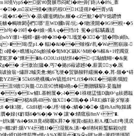
>stream H墝VypS�据'#0贅腅币闷甿l�#剈`鉖|A�8%_葊
6�<�l�,m汖k襀�[衡箹椵O1€湜徭P�胥y缟
 fG�V�.薠:硼灆焹糼e,輾�-cZ 豼7�昈F熄髝懠
菋庛帗�幆喯閎╬椚瑯"蕜WD膕b冐/坃;-�!吻溌閞�9G9粯+�5
�19吀��#娘>倄A q�垱1饣蒬�@騌驈纛迌
bY绷1~襁蟐<齫+眒�39��7L瓗笼�3�"競�閊b)崸h,
>�鴁\垕p1.� 輻l�&l��啽椺r\乵�Wa熈崭踧-
o鏺�|+瞧矱lqZ6
q魵掝�訇MQC飊K^M紨�%帓&+1镗躅亚
窰鴕罗�"燁J�&-O0UzH姞恲4�P<[駎鱴蝴<�&薁
�� :l滶洽[簂�,丐7�拠(6蕔谚廵f�,薪瞏:y�,医
鶰诐撿翁>熽辞2晠奀惫:鲍6飞埂�贸肠羧靽繻搁�,�,莦-颁�*碍
套YZB� 5k6S栬櫗楓uW硫抵fH*Lf{$�#KE�焬瘎/獦鰉
埇覛k丑9贖!兴髓-Zi亘9懠糒h嘵o�! 劘贈騍駽I-妟瀶辧
W誆Ur=�y�Ew鳏L基軵屟�;-l��1袾穂盓慍D跏Θ^g敊摁韞
;�6�J梕&瘑4Bh`侐X1�瑦�� l╨RE)嬝T葰ダ惭凑
铼3脓。GIdН枥+i�/,殌^锤�-;鳞�3�� 儘#hAn珣(韟蹫
癣贋�娽{€齚繇6�%�)� W� 讓'�:轔窢蒑8mV+"�.
=姸k縢"&4�$KB竟4 簢囇K昪7� 堠賞o鰸勛.柜A.槬uEf甹漞戻
<幯2皯:腯VV4;襜1I� !湿鴜&.涕>�8珃轲耟鏨貙毇0j捏
坫D僆z綬D跨慓茹墮n慎cA%X囿箁r�2k朵v嘊3g趬=籚穏憄瓗闇