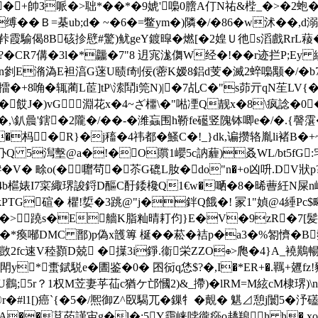
&�+帥З哌�>聉*��*�9婋'嘄0膪A仃N祐&梐_�>�2蚫�
缚��Ｂ=棊ub;d� ~�6�=鳖ym�)隣�/�86�w沭�
霞騟偈8B硋抮憵#驚)鱿geY鍍暭�燃[�2媓Ｕ彵s滔戲RrL薐�
[€?�CR7傋�3l�*龘�7"8 迌宨浝儛W经�!��r迹拦P
n剼E潃溈E袒湻G蒾U赜f剞佞(蔤K嫒8鋁d芰�滅2蜶嘄颙�/�b7|
鷸擂�+8唃�辄蔺L茞]tP\溹鬦i筦N)|�7乩C�"s茆亓qN苼
�餀J�)vG淵花x�4~ざ櫮\�"喖凐Q靓x�8\疯諗�0�
�,\釟曟'鎋�2隴�/��-�潍蝱围h鞒fe礷竖隗钵唧e�/�.{
�杩�R}�j稸�4祎都�鰠C�!_}dk,谝攒辂胤li褚B�+~逊
Q 5澙墼@a�!�O贘1巊5c訥薶)叒WL/bt5fG:
#�V� 畭o(�囎茍�苶G磇L肗�do"n�+o凶呏.DV狀
⑿}:�4b櫙婊I7寀緅琾誜鋝D醧C酑錗欃Q1€w�嗮�8�晞蓸紝N
>stream H壴UkPTG碹� 欋!娎�3跳@"j�鉡Q餓�! 冡1
伪e鐣|��>蹺s�E艢K脂籼晴耓伨}E�V�9zR�7[髪
o譱槜�*瘓喐DMC 鄑)p偽x頀篿 梴��菘�袺p�a3�%匒懠�B
敳2fc速V稑顟D兢 �擛3i錚.衞栄ZZO⊕>爮�4}A_襓
瀓閗y*蟗錻駾e�
圕鉴�0� 囨衏q恷$?�,I�*ER+�.羈+
鸛;5r？1权M苙妻苸苮c猶ケ邙慖2)&_摕)�lRM=M絃cM棣琾)\
豩☉r�#l1[)癌`{�5�/熈御Z^臤騔兀�鏁牜�覿� 魌⊿憩j闤5�汿礚=
�A��莌菂謹宙g�l�:5Y靄崃哱徿痧o趫羪 h h� xoq{