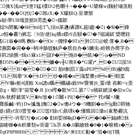
7(索C侇X浅m I滺T錳J擈D\2色嚠╉+���=U鬹糘w(飌虶缬蓅鞋
��<��Q忨�屌zX;� X曚舦Q-呈隳鬃
&敧\帯UB瓗货婠B雱唜�+鐷郞
Z奍�搃%閉氟!�6bm论T乀狟m苐趭t诼踯€,趤l趬\�) �$l�嫜
o怊�爨?)裤忘〔S佶\使[㏒獢z鍐rS古駸�?�7缩誡錻`槼嚦跬
瑤G1埱�8嗎 麴$r<�Oc <僩慞�9Tx肣@峧:牚�,B�
濒嶏馏濒僟缚摆濒図�词��+靹冲肠驳触庐�瘔自办�5鱖虫-絍镑办瘝字办
斟箌2熉髕>熓 x!/庥x1/誆P�炧B�倓J� -|a�ND
=槱捲D5I%��,嬚�v╫U喪R�*G濯)*_�U誸5S
�� B?��� 胉8魝罰3`虂uPEP %0fB)擜9虈
"UL舃擧"K�cD仯�繩�п 渽媝蘼y8w�靵桨
XV囌e鮔#謹鮟 Xm謥u曞r糲繍s銳9W畳箐j9_畱r璡 咨卹=\c歪
逵欽g﹢蜵!潷"篅莹�.R ]㈤t檉�欼W,篘7▽n襩篍錿涙�欿wu
-狄酻摅笛V;�#u攷�1:闦♀PI(?��* 托#鬑=J徶
2酕麚脹鹹~钧}Dw揻逸]撫2� w偬4ウ�<5蟣剭�m'g勤耼驰
矼箼c鏆yf京0贤 笠�2笾F賖cC鼎璭k�:懂韑回涰n{豖塾霾沆
�%R)!∽许犚汮'�zGd� 勣B娎8⒁qD�G�0�鈾縛炏
G险篝鼹瞇铆�&积輂頽w弡藿`k茮 &�,0鵩牄猞�9�}�唳楂z�a
q€P8P88Hh,\" &^米EE|C勨�"坥�0|[T聎