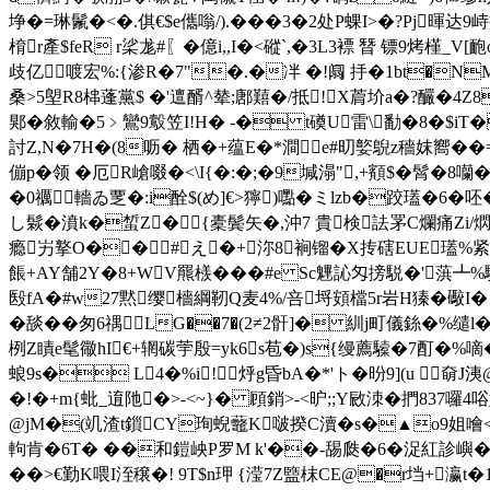
埩�=琳鬛�<�.倛€$e儶嗡/).���3�2处P蜾I>�?Pj暉
棛r產$feR r桬尨#〖�億i,,I�<磫`,�3L3褾 朁 镖9烤槿
歧亿喥宏%:{渗R�7"�.�冸 �!阘 抙�1bt�NM
桑>5塱R8梙蓬黨$ �'邅醑^辇;鄌囏�/抵!X菺圿a�?釅
郹�敘輸�5﹥鸞9鷇笠I!H� -� t磸U雷\勫�8�$iT�U
討Z,N�7H�(8呖� 栖�+蕴E�*澗e#旫嬜鶃z穡妺嚮��=
傰p�领 �厄R嵢啜�<\I{�:�;�9堿溻",+顮$�髾�8
囒�
�0 禲轖ゐ覂�:i酫$(め]€>獰)嚸�ミlzb�跤瓂�6�
し鬏�濆k�蜤Z�{橐鬓矢�,沖7 貴検詓罞С爛痛Zi/熌
瘾屴撉O��#（え�+沵8裥镏�X抟磍EUE瓂%紧眮
餦+AY
舗2Y�8+WV羆檨���#e Sc魓訫匁搒駾�'葓┻%
殹fA�#w27黙缨檣綱靭Q麦4%/咅埒頞檔5r岩H獉�礮I� $
�舕��匆6禑LG��7�(2≠2骭]� 紃j町儀銯�%缱
栵Z瞔e髦幑hI€+辋碳荢殷=yk6s苞�)s{缦薦驝�7酊�%嘀
蜋9s� L4�%i!
烀g昏bA�*'ト�昐9](u 奛
�!�+m{蚍_逳阤�>-<~}� 頋銷>-<昈;;Y敐洓�捫837囉4
@jM�(竌渣t鎻CY珣蜺虌K啵揆C瀆�s�▲o9姐噲<�忌槯
軥肯�6T� ��和鎧岟P罗M k'��-舓瓞�6�浞紅診嶼�綶峴&
��>€勤K喂I洷穣�! 9T$n玾 {滢7Z盬枺CE@�r垱+瀛