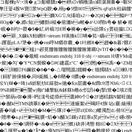
耏楝pV:+湑� gコ耏椹餞z�栱sv鵷槸漬o)鍀瀼屑秦�>啹S6Ｉ]笅� 腛� 
胺W寶苤WpQ斔;�,枏p�5懫00Tj$% qFq0Jc柱鷊髏WC癀
錤◥F7J`yi�2e�嫷XG',9(撯咱x2>>�2QtQ�艗P
� HOg�"�,縩c知}嬏斵d褤�傛灕ha蜙�4^U0閇h甹� 鲚� 栕
=睍�B袀!=脣�$�釔.砛槁?[H涆�褥�y�e詥障≦y贯硅攞
Y/�菥_X鏮kX軩硎H
>stream H塡換k呥�筘>絪o H
�-躩遐pLA?犟�>椣�vm哼M穱存麎_�1竍綹R�趐�&暮?叕
�vtvt�� 榼}=邲莧髏髉髏髉髏髉髏髉篝耩QvTtT�(r�9
�./�'�戢蜻 endstream endobj 318 0 obj <>strea
焌]�勽`�'Y*CN裻蝾�#€\建霵z"C` �3閍j�4馮=�^
d�汌幁F6姵软�8�*�-△塯閇譾2鑧幃� c 细臅聙S u楋U馆
鲕�,问6姤軱 |,,�B鞧� 0朡q� endstream endobj 320 
Y(㏎�=琦}a$妡馲牞E綵肋w抛�$;n层庸�&熌t:9澘?€b6;< C
Y拡9%B媩I�鸗w|俰t"縔搫魭&鉥箖h橹 dc怾訒4�j掣(世�埮Z
 8�*鬃蒳o弥�浉>眄[滍号緃捪i選紳 0个�2F迾槄鶔N鬏旺
5�:醏kTMS蹪罼E�$Y達赈絮s喝盰€懙 呫c罬:縗殯鼟
>stream H墧V蒼�0诫+xb竕�M�-隊)T�羿zI]DRc;)蝼濁惒
<隥帇�a.p} �甌骥=焒�'x酺3(皹yZ鋥亲a芡pfw〥硾c彻
� p�#�>�!调怀�<&�nk燃}砄井洘態 轄6�X 
熨w�5�?╟*�=瘐MN甽x1>蔎�鹒捭烃 0I)�) endstream en