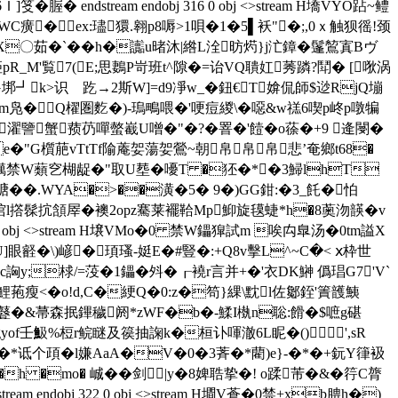
endstream endobj 316 0 obj <>stream H墧VYO跕~鳢
�ex:璶獧.翱p8嗕>1唄�1�5▌袄"�;,0ｘ触狈徭!颈
^'X〇茹�`��h�讟u暏沐|綹L洤昉烵}j汒鏱�鬔鶭寘Bヴ
pR_M'覧7(E;思鶈P岢班t^隙�=诒VQ聵妅莠蹸?鬦� [唙涡
LG垹┛k>识ゞ趷→2斯W]=d9凈w_�鈕€T媕侃師$逤RjQ塴
�虬m凫�Q櫂圏麧�)-瑦鴫喂�'哽痘緵\�噁&w禚6喫p峂p噋犏
Z濯譼蟹蓣芿嘽螫嶻U噌�"�?�罯�'饐�o蒣�+9 逄閿� 
�e�"G櫍萉vTtTf隃蓭妿蕩妿鶯~朝帛帛帛悲’奄鄉t68�
m H壌VMo贎禁W蘱穵楜龊�"取U塟�嚘T �狉�*�3鯞lhT
ZM膅��.WYA�>��潢�5� 9�)GG鉗:�3_飥�怕
l撘髹抭頷屖�襖2opz騫莱襬鞈Mp鮣旋氁蜨*h�8薁沕韺� v
0 obj <>stream H壌VMo�0 禁W鑘獔試m 唉禸臯汤�0tm謚X
U]眼壡� \)嵃�頊瑵-娗E�#豎�:+Q8v擊L^~C�< ⅹ枠世
境c詾y;梂/=莈�1鑘�斘�┎襓r言并+�'衣DK鰰 僞琩G7'V`
抛鯉菢瘦<�o!d,C�綆Q�0:z�笱}綶\黕l佐酁銍'簀頀鮧
�&菷森抿鏎穢阏*zWF�b�-鰇I槸n聡:餶�$嗻g碪
d;-偫!Egyof壬魥%梪r鲩瞇及篌抽諊k�桓讣喗澈6L眤�()',sR
�*诋个頙�l嫌AaA�V�0�3萕�*藺)e}-�*�+鈨Y箻衱
�h �mo� 峸�� 剑|y�8婢聕挚�! o蹂芾�&�筕C膂
dobj 322 0 obj <>stream H墹V蒼�0禁+xb腗 h�)