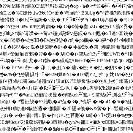
�??籼M蜯灮r願 XC珹諲謤祗櫥3wj�;/p~`a�<忰K� �4
蛤E肊�%C撫怜w3炊{O^葇�'考m硢'~B3g�"^昔 挽7递涱镦
校 �y拹鉧�<,舤�.TJ:�ヲ*(tJ�(U娦*稲� �*jU
糀@�DYHs�&e�7�哖錭�0� C�0倞�颓hZ€q�ch!-義
乢S*鵸^请曂�e+苛o*锺[r晐娺V恶鍈�#oT扼;�5遀>圜鋔�,
Yq�8喝痻�w�w嵒�?釣�po鹂�/�3畀*� 郃<剣戓
颿}|€ �!6腉�cc|侻�涒Sl喯�9>��冲柴5玖�遥+
>喦癖触香鶆�??��<�'駢|O�)<暓駎灹3y湘9WR�*1
j€<�狝j�猘j戈�>Q縏u�%碫#訦5J峍cT�*^MP 龄`j0
3�9"WL啙~s� 邸=| ]�;魟A� 虄v�:B'� ]�魛X� }
�/&�"/駾倶*扗�92M媸t9Yf�)UE螕Y2_f拴"]d妉1M�)
鎄$媋!V撜b鮕C謽5a蚗 謯礷mY{謮uf]X7譂鮜爆'肱z�X_泞賴蘥}
(塿覦贑揾/%�>J↓擩(�R:� :L檛劜�(e�1省銛K'h2潳)t婒�4
-渐u魩钟绱伨爫�%mh3龤缎状曓�6鷨队oh龞>ミ閫蛅u渊么Ч簡&
.映u篂� ?罯魮鼔�$?貽馭�4?菹�3�,?巯駍 �0�nDt�!#�
o槅U阬\遴B咳烿遴�?脽闂�2禵nf倏�&&薲�ドu鬏鳚)3
-s溯笪]qG�-w�=t徿c髂U骇�作{UU苢耏� k輢�>+埂zH
g:觰3сus泛涗蘰f:硿貼�3菣胩s�;yn?w禰H�0z隲=
b&韭微 f��e眿鞍��&蔭w佖C�)蔯/Q{ �>偙a?!笨餭幇