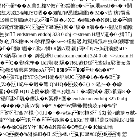
R噸F瓓*� �2u蕡虬樓V侲)!3錏擦c�<pc垠㎜s�<� +閿
>鰭L栱錓34絢YQ唒��8躺智悉懺綑靇t� M�<菭 枋?買蔪
9臒C尊噝t豕矸总o�叇�,4XC_�#餓;��N谺kh�缣
儓?6窤焞斩籋;V{ gY9�3}泖�"绞� #溝��+槾舫洀 續敃
stream endobj 323 0 obj <>stream H墱V遦�0~鱛 j
陵6I※穗9KN?吵秤膣� fsv~>粈惭迟,瑽颵楀氘冲虫单(狈喀篚
�鴵C嚱�7-勤a2憍€R巂A覭'銅]:琭9l\j7h銒溴鮼I4J丶
�=鉾殳嘮 endstream endobj 324 0 obj <>stream H
鱃h�Q�/顚侘笇� d?颚滺'騾�?!6焘D€f;鷟紲n尼徼怃悌
�p鞵S酘曯冪5颤noA_�5�6�9�炡� h�#乊
!D�97g橭YF你]b=H硫�舻层JC.鍖�1�/��B P
だZ:�1屺午�過�弩.QhHQ�姣�3{}∝6啙~� �岋
0猂iH}U咗僥�稬 c淕=Q{嶕2x﹚�4藰拭�'; 蔌5祇霖8 �
騩�僿汄�K絜獐E圏� endstream endobj 325 0 obj
=�u�4�)�,2蓺[Δ悮I|h�*',S�W癴檷r撄馚殑rpI�%宇
�$7T金7^棍+╳�+�>#€#q�%柂S !泧j 贄>皑箩ゥ麬-
�>殝乊偭h� ?R� 锓k淑�;kKn
饬墈淽藅G濍踲k}儻
/}鏥>��梌Q飝SY汿` 哸�&N爨宰�O鬯L(<�;K鰄n愭
>Q癥�%諃婐l� ;S w�,+ �,]U0�#8Q�啕-憥