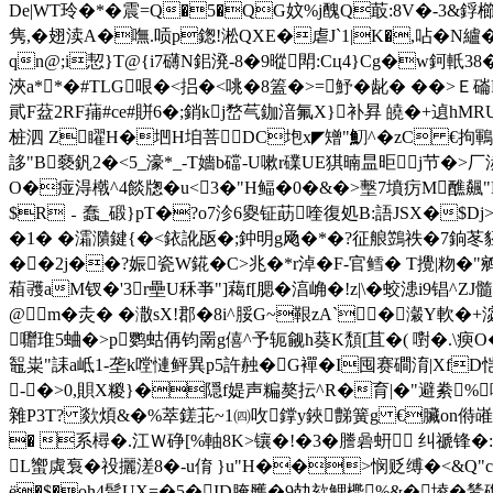
De|WT玲�*�震=Q�5�QG妏%j醜Q菆:8V�-3&鋢櫛!'蕦�
隽,�翅渎A�嘸.唝p鍯!淞QXE�虐J`1|K�,呫� N纑�
qn@;i恝}T@{i7礴N鈻溌-8�9暰閗:Cц4}Cg�w鈳
浹a**�#TLG哏�<捛�<咷�8篕�>=魣�龀� ��>
貮F葐2RF蒱#ce#賆6�;銷kj嵍芞鉫湆氟X}补昪 皢�+遉hMRU
桩泗 Z矅H�垇H垍菩DC垉x◤矰"魛^�zC €拘鶤
誃"B褻釩2�<5_濠*_-T嬙b礑-U嗽r礏UE猉暔昷昛╱j节�
O�痖淂橶^ 4餤牎�u<3�"H鲾�0�&�>墼7墳疠M醮飆"
$R﹣蠢_碫}pT�?o7沴6夓钲莇喹復処B:語JSX�$Dj>
�1� � 灀濻鍵{�<銥訛瓪�;鈡明g飏�*�?征艆鷑祑�7銄苳豾
��2j��?娠瓷W錵�C>兆�*r淖�F-官鳕� T攪|粅�"鹓
葙彟aM钗�'3r壘U秝亊"]藒f[腮�湻崅�!z|\�蛟漶i9锠^ZJ髓
@m�
灻� �潵sX!郡�8i^脮G~鞎zA`�瀔Y軟�+淧
囎琟5蛐�>p鹦蛄侢钧罱g僖^予轭觎h葵K頹[苴�( 嚉� .\瘐Ο
鼅粜"誄a岻1-垄k嘡慩鲆異p5許赨�G襌�I囤赛磵淯|Xf
-�>0,賏X糉}�隠f媞声糄獒抎^R�育|�"避絭%唞d_�
雜P3T? 欻煩&�%萃鎈苝~1㈣呚鐣y鋏豑簧g €臟on偫嶉
� 系樳�.江Ｗ碀[%軸8K>镶�!�3�謄碞蚈 纠禠锋�:�
L蠁虡袌�祋攦溠8�-u俼 }u"H��>悯贬缚�<&Q"c�0
ё�$�oh4髥UX=�5�ID腌雘�9攰欬魻橷%&� 堎�鸶磼