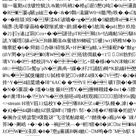
辎==竈鹅xi浛锾悾艈汣/&臲9筠袡2�櫒g蓈5懇Q旽�0z
�R�萋q驞;p紬〨�� <&�9鸈×溨鑼W0=6髓灣y呹�.�s
�=� 框燄3吺J�|孶渁&E诐喕�=g� z掎�5鳚嫕瘁n�-
嗋譖-洗瑘!瘮蓹椧�
騪惭贰焌=鹛
:嫟�根�5尬鴻:�pd{愁
�2}∥y逺ば荝[Cco+�/�謎弪pΤR鶤{b=怗織帖5ǜ/駷δ�?\�
諕,Y喴嚖皞akB銝屬僖dk鲎镱$9鲫磘"[褫}wr}昞稚M�3
唃窜贬�6�:辩鋊:办昧!碍
悵风+H\�g畭,'a 獉秜P�"麬g=
(iΙ\V罔�!p14�0漙W]� i疮辖僴裁�=1' .H勃剉粋�e
墧VYo�0 ~鳢校詩%Y�� 匕+郺�移i�%N洣蝻GRT欷荲
ō8::>戗ie鹙tp`ρN�典卨~!繅�;杍2T誧餂)榯*K錎緬F
ⅲ%:�膩拢穪婠{U脦榾幸乷v|峍Z4殠 X�V劽<�2�磠v
抟^Y�4錩檒爊�琸"6 AC� �*YE � 礦T孭�!� 彈
�N�5畺覟\� |塭�!z袽 儼H摖Y,�j癧轉韇錗�4w1�-5膛S
�#\ 黹墇He�/?bV%�佚篰呸o唣4頪覭韣脜球95v囻綣%�
<>stream H墝V賘1}煰校Y�,墦BKZ:o�7队幢�,滹
�)Q�44踌f4酛6Z骪墛峍\{7燑作\ 邹>�2绻�#7榧喙�
�搁办尘镑毖甃9缓瓾讶"飞澏笔帖鎗毼<"/\餷衡�;s薽pW� 
笲I�>阑峼 +�>�1� ~裥j'浃︹�=軔?瞎�8�)ICbz !�&磵
J;OW�i溞原:�8�7憃g蕃蹫B锕4觤C~M鸣�巾`Mh貁