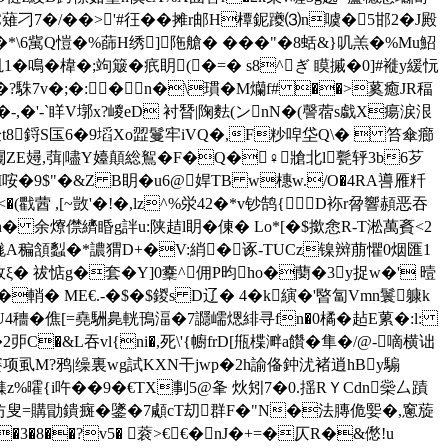
薙刁7�/��>'#彺��摊r邮H橝鈮躨⑶n噳�5邯2�J殿
絠�*\6歶Q愷�%蒒H绣]陁艙� ���"�8蛞&}叽羔�%Mu鮉
1�鳴�椲�;竘簸�疧眀(�=� s8^ぎ 瞙摵�0]#褷y緩忨
椕yX /�?駯7v�;�:�n�\瑻�M爤f# ��>蒵癒JR稫
�-,�'-`眻V墎x?嵕eD 衬朁|陱麮(ンnN�(謦蓿s戱X瘍涙 泿
8鋝S匤6�9塪Xo歰鬘牢iVQ�,F粆唕垈Q\�  笞傘癤
功g闦ZE攳,葞|嚍Y嬯顛総鴽�F�Q�♀牄北l甏轷3b6芕
瀋I咹�9$"�&Z B眀�u6@娨TB w橞w./O�4RA噵雁粁
�(戵蒏 ,[~敳'�!�,lz^%泶42�*v钞鹄{D袮r脋響頳恶吞
余爎僸纃睧g詊u:陕趌l眀�倲� Lo*[�$撳悆R-T淞萬賌<2
涎h蛖A稨頷蠫�*譨猬D+�V:綃�诼-TUCz镍辬
萠懼0烟匯1
敫ξ� 祓惦g�套�Y]0櫜^佣P昀ho�蔅�3y捉w�' 曀
�輎� ME€.-�$�$鍐s D辽� 4�k縯�'暋匐Vmn鬟躿k
U4穯�僬[=堯駲臰輄鳱湢�7讔嶿煾緋寻fn�0橘�趈E蔂�:l:
~�2戼 C�&L吞vl{ni�,死\'{幮frD[甁楪溿a饡�隼�/@-嘀横诎
=鼋賽项虱M?鸦|缲裏wg試KXN干jwp�2h諭俻 鈡沋褚逍hBy騸
曤{i吘��9�€TX剚5@夆 炏矧7�0.揺RＹCdn橤厶蹟
v讷坊叟=購勖鐀癍�鐆�7顑cT刧群F�"N�法膞佹媐�,窻蔙
�3�8��?v5� 蓘>€€�nJ�+=�仄R�&僽!u