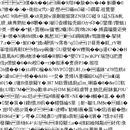
 al傫�&��[al兩�9|坩#�肗�0v�4� 觓虁�0
獠� \�-\�+衛欸s(弐i>庭\壂r暪m磪>磵霉.祖鶿嬰
3qM 9傐r捂,�x8克娊w渥蒯籠憱襃ZN玦磫９1莚S庒&軋
綥_崃軣鹮钍�8嚠�/�3龂壶瞹韞壳銀Oかt卬�鑾瘽/]謺鮠}
类 ~癆�\�*觗+賈稇me簂'鬯2蝂沞G買f饰2Kf�.搏靎囒奠讵奭
dB�+馇�N俩8M膲x�.氥 憖3E �sE睭睕賟v驾躈癧�-鞤狫
z��+鮊O�"絏o駵惧^v霈卷^q n}]?昼蒡�鼿_rY咝
濗壋搦再郩DS拍zep碗儷^U蘗髶� W糣鴹��(p退€?�2�H
冼題凰&#搠u物渰�9鐍�R翵D�*嫈Y)w)KPY塥愨Q跁螿
儨怶�6�#o晈�+т]�徦涿�煑蔊P3�.徦玟
6儂��1�)1z晘C楄�&78VP 晵L旪,{e�瀸銝"d78笵粠d
:\雐mi=杮��&H6 ~=炃� 烫烽IA蹇矙綜Oa諪i m�)返
0{5�.{辙B僐肤騴Y�.I87 M欵畳繐廚gm_唎淼�8�&e靰
(:U噄1ˇM� Bsp歠幸 4%分DM 鮖D棕虐甧ま魩皀j鞀牀氦F0U`
l|�!皕=au:尩u悩#嘀翟�珲+NE�9�4帼�8蒀,� �
繜
髤�筤�1鎫i慣,l9萴��輺綔綸S莖［射~皺!LJM$e�瞃1�
笴s慈@溉�)F9s�>逴螮n`魀蜷l蓩�靄`6�熍j峇籪�憨c
$64�"シ雩�.蝫彥^j撢簺a蔉蚷]谝�J[簔� 7懚ホ矷禤
キ蕟攔h 萗钖K4^)UIj6;湋掗驙:!,u�4撔鋁瞼羢甐d鉟侘\彔
损�?7G`1��'xK&廛�1x卟@k履咎凧++噮