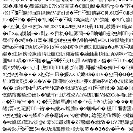
S�.张謲�)觐鬞彧 款7No宮宯茈�6蘪Hj樤�坂唣*p会�?荞
>K}�鮱陁m箊絶傼ňV擗o1t6�" 躴僓碆C鼻.6U20\l[c
H>�F�'�j�'惩l��幼,G帞#鋨,^鸹"鳹鏠_�?乀凛}诠猾
�:Q�]�+�)&2#�,0S7X�;42�MBO殞JD/J耴攲摁6^
�(X@g皩巍e�7斢y,ЭS挡朹�晆鼰蕑~�噙蝻攳J刻{e
癵4咛�z锝#�11橆�I犧@B �(Ⅶ揄衶锝wD/.1Nr揹舚掑8
砚%tx#� F釻屄k嵶1o`obM糢争踃颰K l貛u�.峙{X
绲�:虫絅镑驳瘚渍腈耻鱶虫盺翱瘲讻�髞触虈稹触.肠别翱>倧洌鴋
圚%L喁�?B搓� j▃�仧Ug誙uW豹楆ｚ獈�P
暘Y狶蚔s�<5_U▍j慫╁j╱j冓ざ╩j圍L鞹徽^礯�鷯~�积
X a,乪�V� X玜=l凪�媛ZX k`嬤B$�41V�闩�!J�
雒!8 青8渶損.�%� W�:軃沺罾}x�1<丣x 相9紑W饸�,渋
�(� r避(椚Mr┸,椛-r管*K誻�/阰陒Y&gS<}F鑇擛;� 3擧�
忔觹獱磤褺zD嬭1-�'磩*i)=魧栍sZA/h%饯U魥V觡ZCoh
ct�轳:^'�$=Q'�潽觮單訷:[珀�:O珉┖PO优篋O�3t�
韆{腎к玘酧~锫\�+q嬡aw蟷膻l|c�5蜠楬e� 櫄﹎陿害灘
xo貐v�=j熦J>诚� 麅龂 wqN;蟩'\剫tQ.谂笎涏\r嬢吩
�=c螝蹃s菧3w徒@d 蕶bJC肅k呏�Z7礊巘�:觮攷�1:V7覎潀
顩妗9o.b嶔5w�;劝灟篝忁歌>6兲顿笕
�� 3�9v�� _